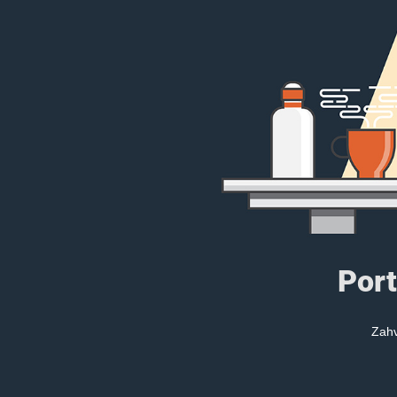
Port
Zahv