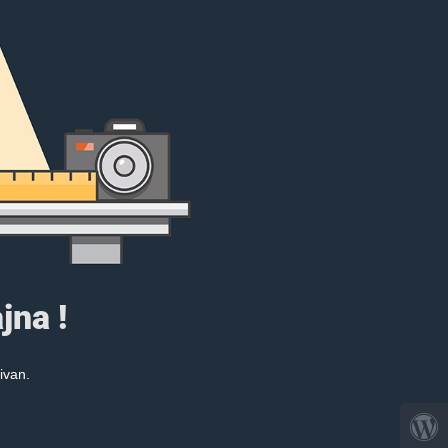
jna !
ivan.