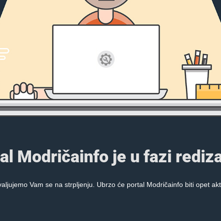
al Modričainfo je u fazi rediza
aljujemo Vam se na strpljenju. Ubrzo će portal Modričainfo biti opet akt