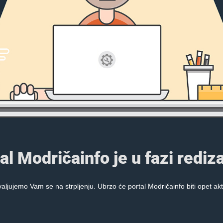
al Modričainfo je u fazi rediza
aljujemo Vam se na strpljenju. Ubrzo će portal Modričainfo biti opet akt