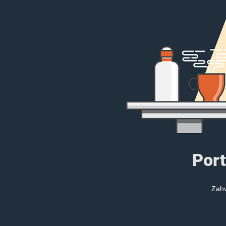
Port
Zahv