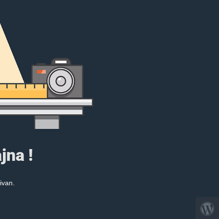
jna !
ivan.