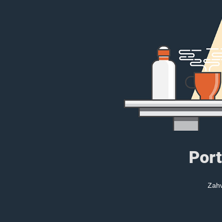
Port
Zahv