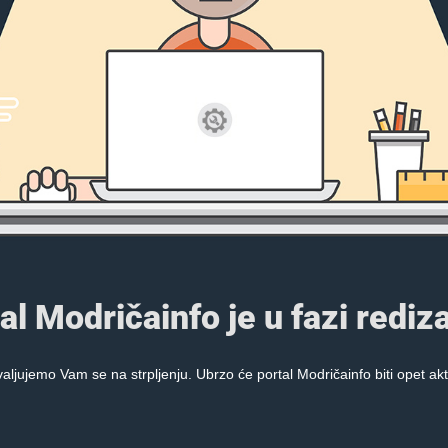
al Modričainfo je u fazi rediza
aljujemo Vam se na strpljenju. Ubrzo će portal Modričainfo biti opet akt