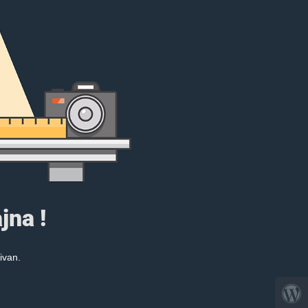
jna !
ivan.