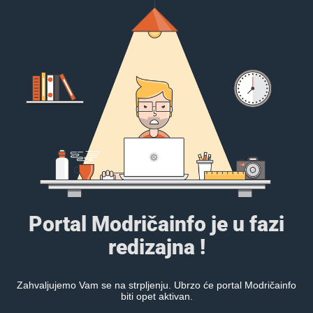
Portal Modričainfo je u fazi
redizajna !
Zahvaljujemo Vam se na strpljenju. Ubrzo će portal Modričainfo
biti opet aktivan.