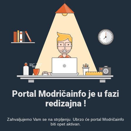
Portal Modričainfo je u fazi
redizajna !
Zahvaljujemo Vam se na strpljenju. Ubrzo će portal Modričainfo
biti opet aktivan.