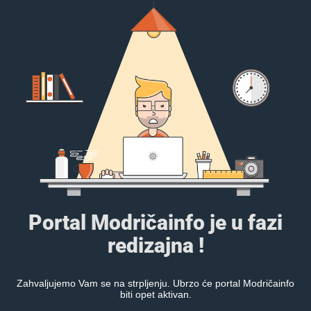
Portal Modričainfo je u fazi
redizajna !
Zahvaljujemo Vam se na strpljenju. Ubrzo će portal Modričainfo
biti opet aktivan.