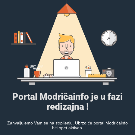
Portal Modričainfo je u fazi
redizajna !
Zahvaljujemo Vam se na strpljenju. Ubrzo će portal Modričainfo
biti opet aktivan.