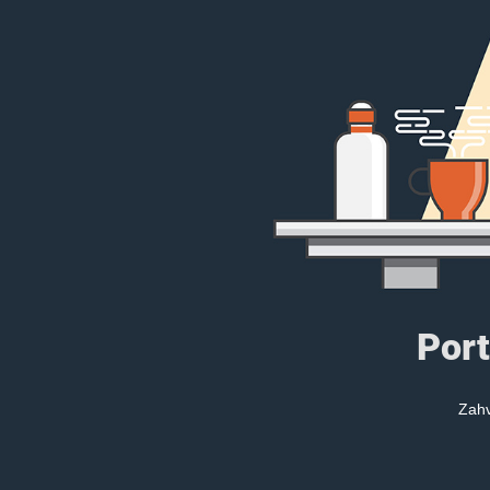
Port
Zahv