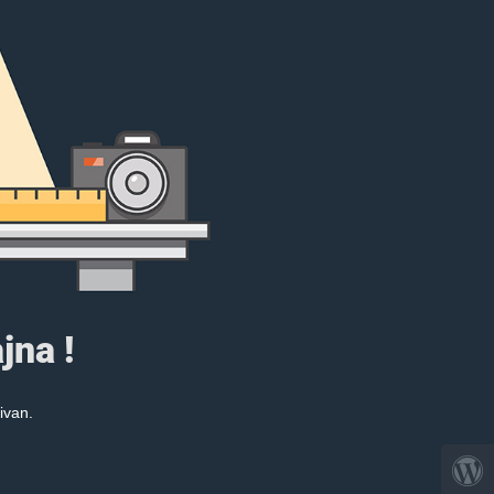
jna !
ivan.