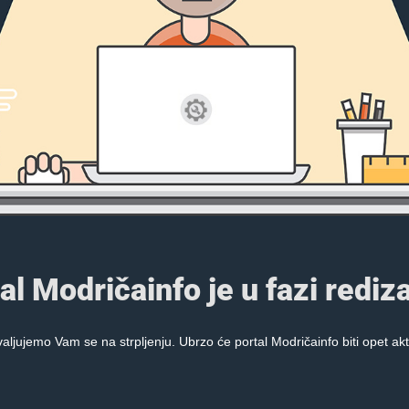
al Modričainfo je u fazi rediza
aljujemo Vam se na strpljenju. Ubrzo će portal Modričainfo biti opet akt