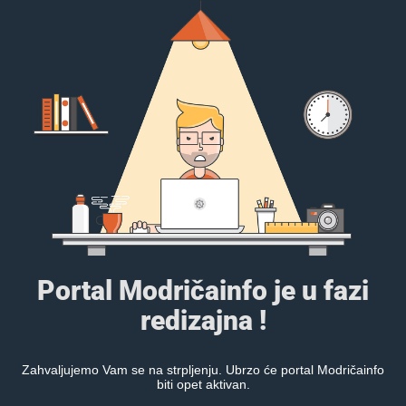
Portal Modričainfo je u fazi
redizajna !
Zahvaljujemo Vam se na strpljenju. Ubrzo će portal Modričainfo
biti opet aktivan.